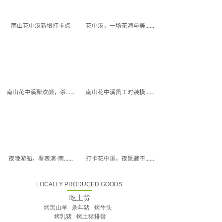
南山花中溪新增打卡点
花中溪，一场花海与美......
南山花中溪聚欢颜，杀......
南山花中溪员工时装模......
夜晚游船，看表演-南......
打卡花中溪，夜景藏不......
LOCALLY PRODUCED GOODS
吃土货
烤黑山羊 杀年猪 烤牛头
烤乳猪 烤土猪排骨