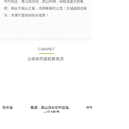
均可到达，青山绿水间，群山环绕，绿植茂盛天然氧
吧、相会于南山之巅，洗肺吸氧吃土货！主城超级农家
乐，专属于耍娃的快乐老家！
CABARET
云南各民族歌舞表演
花中溪
敬酒：高山流水空中加油，
中午12点迎宾仪式
一见3杯酒