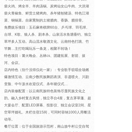
柴火鸡、烤全羊、羊肉汤锅、炭烤仙女山牛肉、大洪湖
柴火青椒鱼、鲜货土猪烤肉、杀年猪刨猪汤、特色江湖
菜、铜锅菜。自家熏制的土猪腊肉、香肠、腊排骨。
免费娱乐项目：
玉石麻将棋牌60台、乒乓球、羽毛球、
台球、K歌、狼人杀、剧本杀。山泉活水鱼塘垂钓、独立
草坪多人互动。高山流水敬酒文化、云南特色打跳、竹
竿舞…主打吃喝玩乐一条龙，相聚不转场！
特色项目：篝火晚会、丛林cs、团建拓展、射箭、拔
河、会议。
店内特色（别个没得仅此一家）：专业歌手驻唱全场燃
爆激情互动、云南少数民族舞蹈表演、非遗喷火、川剧
变脸、中午泼水欢迎仪式、杀年猪仪式…
店内装修配置：以云南民族特色装饰尽显民族文化之
韵。融入乡村复古风情，独立亭台4座，复古茅草蓬、超
大宴会厅、配置LED屏幕、投影仪、独立会议室2间、星
空草坪婚礼、木栏住宿15间，可同时容纳1000人用餐活
动等。
餐厅位置：位于全国旅游示范村，南山放牛村公交自驾