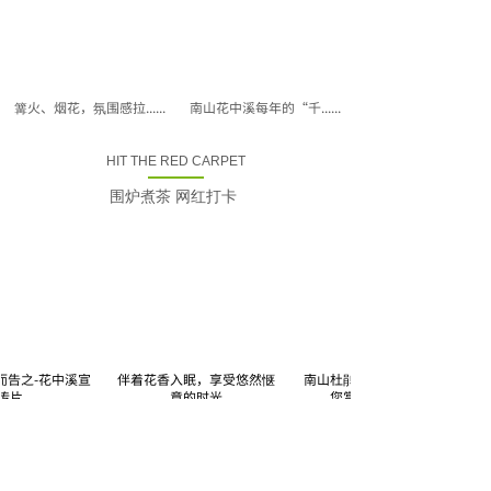
篝火、烟花，氛围感拉......
南山花中溪每年的“千......
HIT THE RED CARPET
围炉煮茶 网红打卡
告之-花中溪宣
伴着花香入眠，享受悠然惬
南山杜鹃园花开，花中溪邀
片
意的时光
您赏花！围炉煮茶