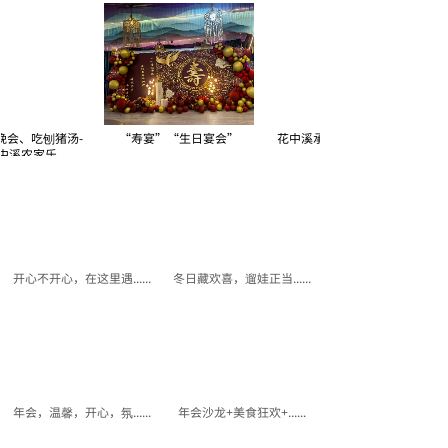
会、吃刨猪汤-
“寿宴”“生日宴会”
花中溪承办“生日宴”，一
溪农家乐
条龙服务
开心不开心，在这里遇......
冬日藏欢喜，遛娃正当......
年会，温馨，开心，氛......
年会沙龙+美食狂欢+......