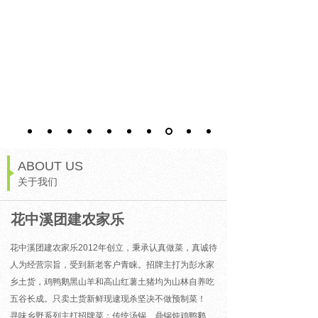
ABOUT US
关于我们
花中溪团建农家乐
花中溪团建农家乐2012年创立，秉承认真做菜，真诚待
人为经营宗旨，受到新老客户青睐。招牌主打为彭水家
乡土货，鸡鸭鹅黑山羊和高山红薯土猪均为山林自养吃
五谷长成。只卖土货新鲜现逮现杀坚决不做预制菜！
寻味乡野系列主打招牌菜：
传统汤锅、鼎锅炖鸡鸭鹅、