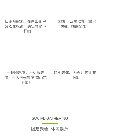
山歌唱起来，在南山花中
一起嗨！ 云南歌舞，篝火
溪农家吃饭，感觉就是不
晚会，嗨翻全场！
一样哟
一起嗨起来，一边看表
喷火表演，太给力-南山花
演，一边吃刨猪汤-南山花
中溪
中溪 !
SOCIAL GATHERING
【视频】云南祝酒添兴
【视频】云南歌舞表演、
致，全场嗨玩
团建聚会 休闲娱乐
喷火、变脸等，乐在其中