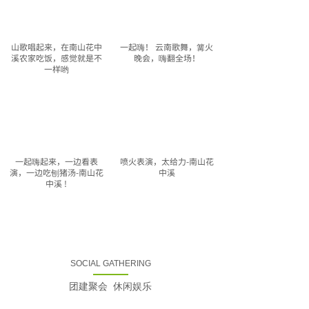
山歌唱起来，在南山花中
一起嗨！ 云南歌舞，篝火
溪农家吃饭，感觉就是不
晚会，嗨翻全场！
一样哟
一起嗨起来，一边看表
喷火表演，太给力-南山花
演，一边吃刨猪汤-南山花
中溪
中溪 !
SOCIAL GATHERING
【视频】云南祝酒添兴
【视频】云南歌舞表演、
致，全场嗨玩
团建聚会 休闲娱乐
喷火、变脸等，乐在其中