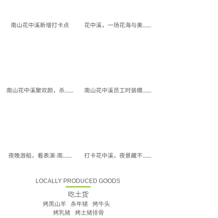
南山花中溪新增打卡点
花中溪，一场花海与美......
南山花中溪聚欢颜，杀......
南山花中溪员工时装模......
夜晚游船，看表演-南......
打卡花中溪，夜景藏不......
LOCALLY PRODUCED GOODS
吃土货
烤黑山羊 杀年猪 烤牛头
烤乳猪 烤土猪排骨