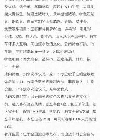
柴火鸡、烤全羊、羊肉汤锅、炭烤仙女山牛肉、大洪湖
柴火青椒鱼、鲜货土猪烤肉、杀年猪刨猪汤、特色江湖
菜、铜锅菜。自家熏制的土猪腊肉、香肠、腊排骨。
免费娱乐项目：
玉石麻将棋牌60台、乒乓球、羽毛球、
台球、K歌、狼人杀、剧本杀。山泉活水鱼塘垂钓、独立
草坪多人互动。高山流水敬酒文化、云南特色打跳、竹
竿舞…主打吃喝玩乐一条龙，相聚不转场！
特色项目：篝火晚会、丛林cs、团建拓展、射箭、拔
河、会议。
店内特色（别个没得仅此一家）：专业歌手驻唱全场燃
爆激情互动、云南少数民族舞蹈表演、非遗喷火、川剧
变脸、中午泼水欢迎仪式、杀年猪仪式…
店内装修配置：以云南民族特色装饰尽显民族文化之
韵。融入乡村复古风情，独立亭台4座，复古茅草蓬、超
大宴会厅、配置LED屏幕、投影仪、独立会议室2间、星
空草坪婚礼、木栏住宿15间，可同时容纳1000人用餐活
动等。
餐厅位置：位于全国旅游示范村，南山放牛村公交自驾