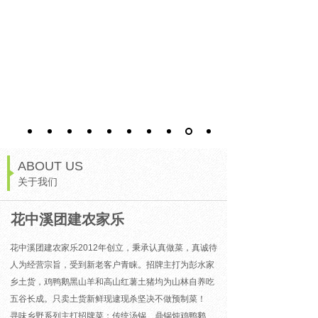
ABOUT US
关于我们
花中溪团建农家乐
花中溪团建农家乐2012年创立，秉承认真做菜，真诚待
人为经营宗旨，受到新老客户青睐。招牌主打为彭水家
乡土货，鸡鸭鹅黑山羊和高山红薯土猪均为山林自养吃
五谷长成。只卖土货新鲜现逮现杀坚决不做预制菜！
寻味乡野系列主打招牌菜：
传统汤锅、鼎锅炖鸡鸭鹅、