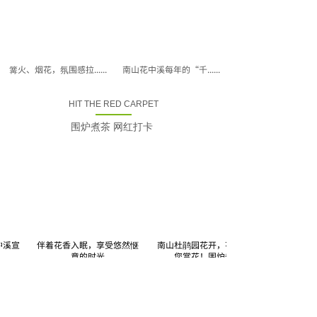
篝火、烟花，氛围感拉......
南山花中溪每年的“千......
HIT THE RED CARPET
围炉煮茶 网红打卡
溪宣
伴着花香入眠，享受悠然惬
南山杜鹃园花开，花中溪邀
意的时光
您赏花！围炉煮茶